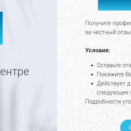
ПИЛИ
И
Получите профе
за честный отзы
Условия:
Оставьте от
центре
Покажите В
Действует д
следующее 
Подробности уто